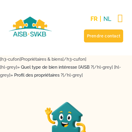
Passer
au
FR
NL
contenu
Prendre contact
[h3-cufon]Propriétaires & biens[/h3-cufon]
[hl-grey]
» Quel type de bien intéresse l’AISB ?
[/hl-grey] [hl-
grey]
» Profil des propriétaires ?
[/hl-grey]