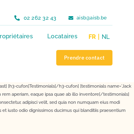
02 262 32 43
aisb@aisb.be
ropriétaires
Locataires
FR
NL
Prendre contact
ast] [h3-cufon]Testimonials[/h3-cufon] [testimonials name=’Jack
 rem aperiam, eaque ipsa quae ab illo inventore[/testimonials]
onsectetur, adipisci velit, sed quia non numquam eius modi
et iusto odio dignissimos ducimus qui blanditiis praesentium