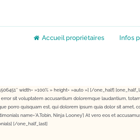
Accueil propriétaires
Infos p
4506451″ width= »100% » height= »auto »] [/one_half] [one_half_l
s error sit voluptatem accusantium doloremque laudantium, totam
que porro quisquam est, qui dolorem ipsum quia dolor sit amet, c
imonials name=’A.Tobin, Ninja Looney’] At vero eos et accusamus 
nials] [/one_half_last]