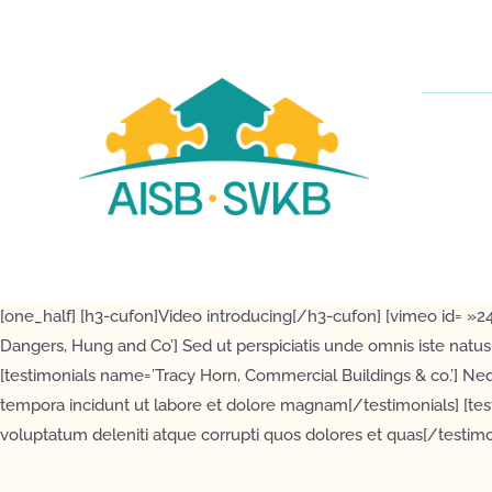
Passer
au
contenu
[one_half] [h3-cufon]Video introducing[/h3-cufon] [vimeo id= »2
Dangers, Hung and Co’] Sed ut perspiciatis unde omnis iste natu
[testimonials name=’Tracy Horn, Commercial Buildings & co.’] Ne
tempora incidunt ut labore et dolore magnam[/testimonials] [test
voluptatum deleniti atque corrupti quos dolores et quas[/testimo