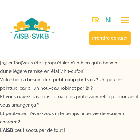
Passer
au
FR
NL
contenu
Prendre contact
[h3-cufon]Vous êtes propriétaire d’un bien qui a besoin
d’une légère remise en état[/h3-cufon]
Votre bien a besoin d’un
petit coup de frais ?
Un peu de
peinture par-ci, un nouveau robinet par-là ?
Et vous n’avez pas sous la main les professionnels qui pourraient
vous arranger ça ?
Et peut-être, n’avez-vous ni le temps ni l’envie de vous en
charger ?
L’
AISB
peut s’occuper de tout !